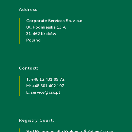
Address:
Corporate Services Sp. z o.o.
Ul. Podmiejska 13 A
31-462 Kraków
Poland
Contact:
T: +48 12 431 09 72
M: +48 501 402 197
E:
service@csx.pl
Registry Court:
Sąd Rejonowy dla Krakowa-Śródmieścia w