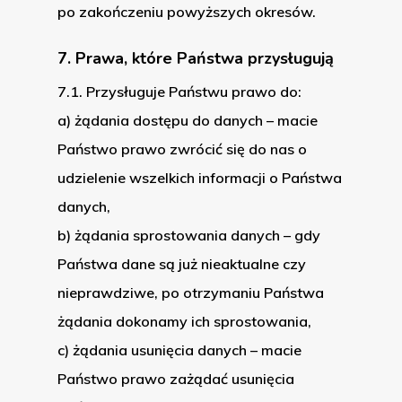
About Us
po zakończeniu powyższych okresów.
Services
7. Prawa, które Państwa przysługują
Team
7.1. Przysługuje Państwu prawo do:
a) żądania dostępu do danych – macie
Job
Państwo prawo zwrócić się do nas o
Privacy Policy
udzielenie wszelkich informacji o Państwa
danych,
Contact
b) żądania sprostowania danych – gdy
Polski
Państwa dane są już nieaktualne czy
nieprawdziwe, po otrzymaniu Państwa
Sense
żądania dokonamy ich sprostowania,
c) żądania usunięcia danych – macie
Państwo prawo zażądać usunięcia